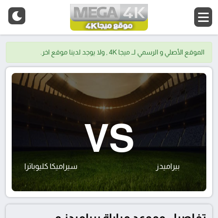
الموقع الأصلي و الرسمي لــ ميجا 4K , ولا يوجد لدينا موقع اخر.
VS
بيراميدز
سيراميكا كليوباترا
تفاصيل وموعد مباراة بيراميدز و