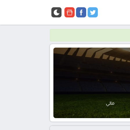
google
facebook
twitter
news
مالي