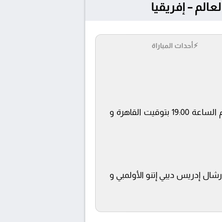
⚡
أحداث المباراة
يلتقى اليوم 2025-10-08 كلا من نادى تشاد و مالي فى بطولة تصفيات كأس العالم – إفريقيا فى تمام الساعة 19:00 بتوقيت القاهرة و
تضافة المباراة في ملعب المارشال إدريس ديبي إتنو الأولمبي و