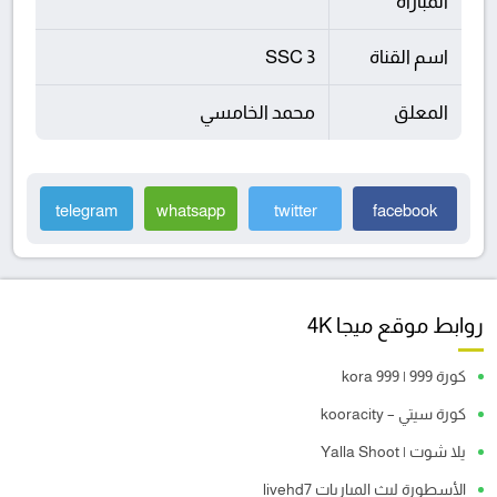
المباراة
اسم القناة
SSC 3
المعلق
محمد الخامسي
telegram
whatsapp
twitter
facebook
روابط موقع ميجا 4K
كورة 999 | kora 999
كورة سيتي – kooracity
يلا شوت | Yalla Shoot
الأسطورة لبث المباريات livehd7