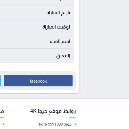
تاريخ المباراة
توقيت المباراة
اسم القناة
المعلق
facebook
روابط موقع ميجا 4K
مبا
كورة 999 | kora 999