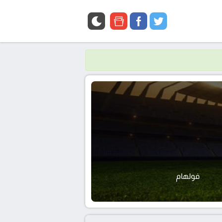
google
facebook
twitter
news
فولهام