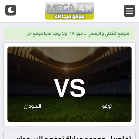
الموقع الأصلي و الرسمي لــ ميجا 4K , ولا يوجد لدينا موقع اخر.
VS
توغو
السودان
تفاصيل وموعد مباراة توغو و السودان