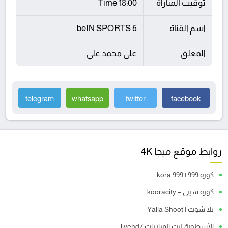
توقيت المباراة
18:00 Time
اسم القناة
beIN SPORTS 6
المعلق
علي محمد علي
telegram
whatsapp
twitter
facebook
روابط موقع ميجا 4K
كورة 999 | kora 999
كورة سيتي – kooracity
يلا شوت | Yalla Shoot
الأسطورة لبث المباريات livehd7