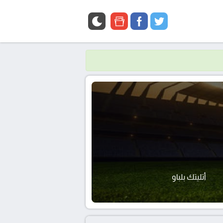
google
facebook
twitter
news
أتليتك بلباو