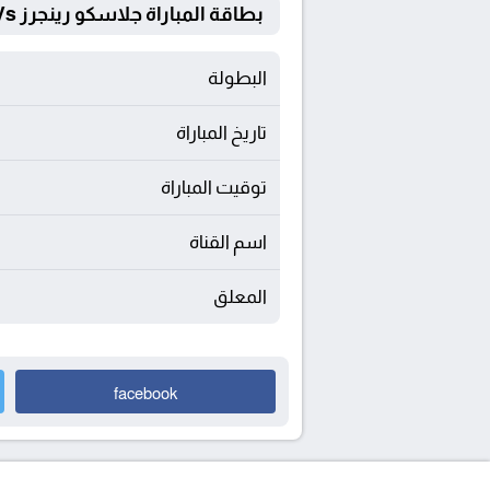
بطاقة المباراة جلاسكو رينجرز Vs أتليتك بلباو
البطولة
تاريخ المباراة
توقيت المباراة
اسم القناة
المعلق
facebook