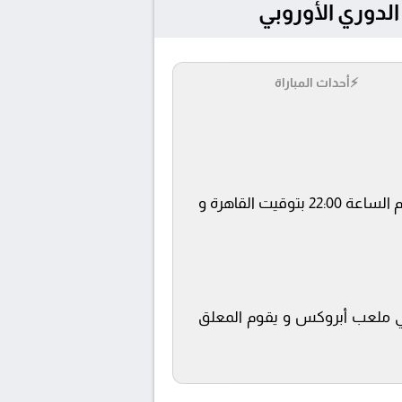
⚡
أحداث المباراة
يلتقى اليوم 2025-04-10 كلا من نادى جلاسكو رينجرز و أتليتك بلباو فى بطولة الدوري الأوروبي فى تمام الساعة 22:00 بتوقيت القاهرة و
 beIN SPORTS 8 ويتم إستضافة المباراة في ملعب أبروكس و يقوم المعلق