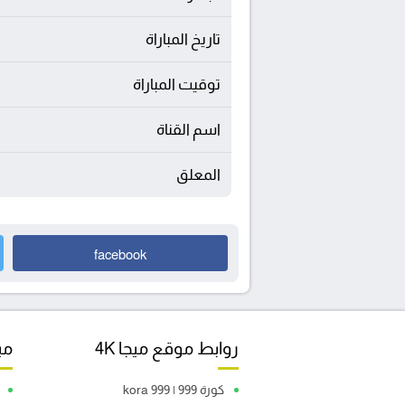
تاريخ المباراة
توقيت المباراة
اسم القناة
المعلق
facebook
روابط موقع ميجا 4K
مبا
كورة 999 | kora 999