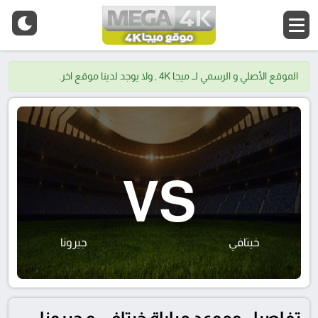
الموقع الأصلي و الرسمي لــ ميجا 4K , ولا يوجد لدينا موقع اخر.
VS
خيتافي
جيرونا
تفاصيل وموعد مباراة خيتافي و جيرونا