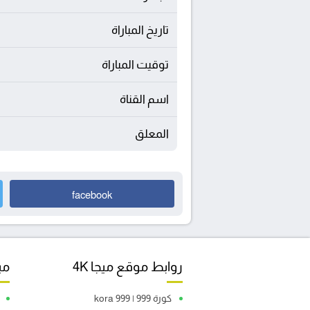
تاريخ المباراة
توقيت المباراة
اسم القناة
المعلق
facebook
روابط موقع ميجا 4K
مبا
كورة 999 | kora 999