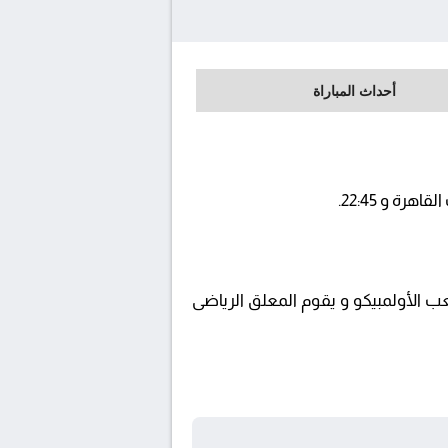
أحداث المباراة
StarzPlay S ويتم إستضافة المباراة في ملعب الأولمبيكو و يقوم المعلق الرياضى