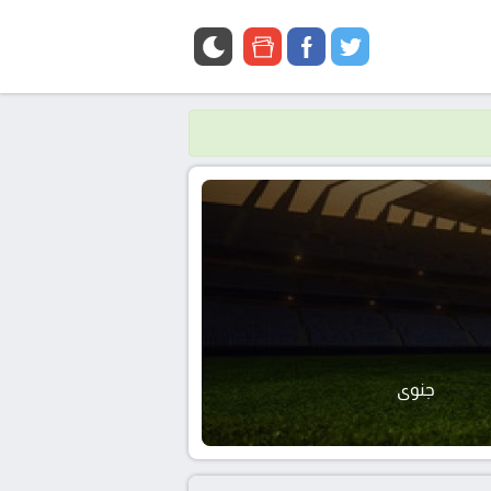
google
facebook
twitter
news
جنوى