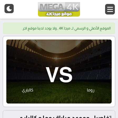
الموقع الأصلي و الرسمي لــ ميجا 4K , ولا يوجد لدينا موقع اخر.
VS
روما
كالياري
تفاصيل وموعد مباراة روما و كالياري