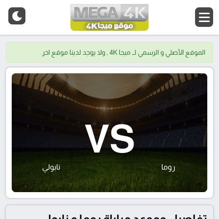
الموقع الأصلي و الرسمي لــ ميجا 4K , ولا يوجد لدينا موقع اخر.
VS
روما
نابولي
تفاصيل وموعد مباراة روما و نابولي