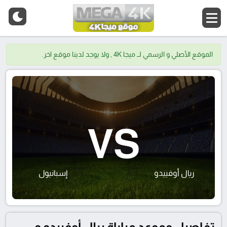
الموقع الأصلي و الرسمي لــ ميجا 4K , ولا يوجد لدينا موقع اخر.
VS
ريال أوفييدو
إسبانيول
تفاصيل وموعد مباراة ريال أوفييدو و