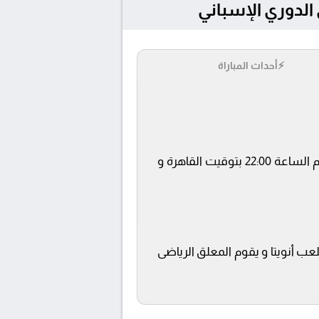
⚡
أحداث المباراة
يلتقى اليوم 2025-05-04 كلا من نادى ريال سوسيداد و أتليتك بلباو فى بطولة الدوري الإسباني فى تمام الساعة 22:00 بتوقيت القاهرة و
beIN SPO ويتم إستضافة المباراة في ملعب أنويتا و يقوم المعلق الرياضى