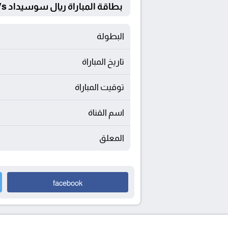
بطاقة المباراة ريال سوسيداد Vs أتليتك بلباو
البطولة
تاريخ المباراة
توقيت المباراة
اسم القناة
المعلق
facebook