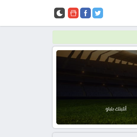
google
facebook
twitter
news
أتليتك بلباو