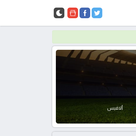
google
facebook
twitter
news
ألافيس