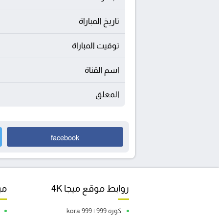
تاريخ المباراة
توقيت المباراة
اسم القناة
المعلق
facebook
روابط موقع ميجا 4K
مبا
كورة 999 | kora 999