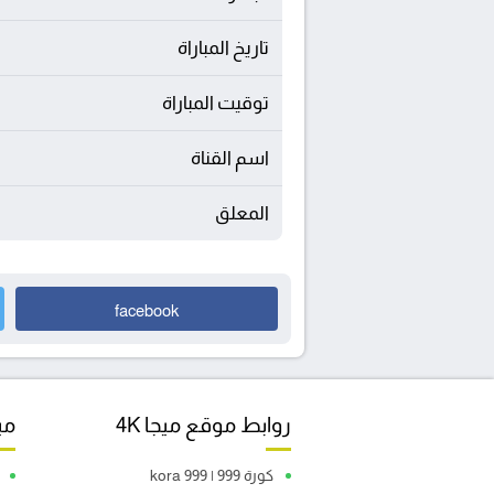
تاريخ المباراة
توقيت المباراة
اسم القناة
المعلق
facebook
روابط موقع ميجا 4K
مبا
كورة 999 | kora 999