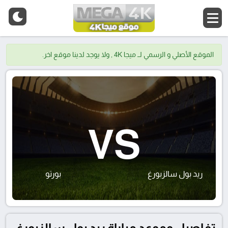
الموقع الأصلي و الرسمي لــ ميجا 4K , ولا يوجد لدينا موقع اخر.
VS
ريد بول سالزبورغ
بورتو
تفاصيل وموعد مباراة ريد بول سالزبورغ