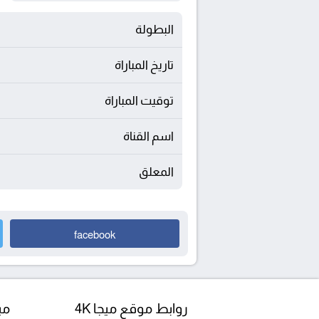
البطولة
تاريخ المباراة
توقيت المباراة
اسم القناة
المعلق
facebook
روابط موقع ميجا 4K
مبا