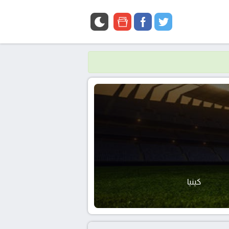
google
facebook
twitter
news
كينيا