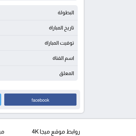
البطولة
تاريخ المباراة
توقيت المباراة
اسم القناة
المعلق
facebook
روابط موقع ميجا 4K
مبا