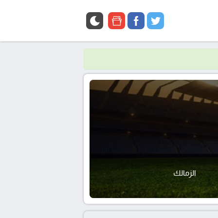
google
facebook
twitter
news
الزمالك