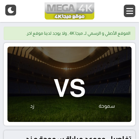
الموقع الأصلي و الرسمي لــ ميجا 4K , ولا يوجد لدينا موقع اخر.
VS
سموحة
زد
تفاصيل وموعد مباراة سموحة و زد