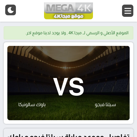
الموقع الأصلي و الرسمي لــ ميجا 4K , ولا يوجد لدينا موقع اخر.
VS
سيلتا فيجو
باوك سالونيكا
تفاصيل وموعد مباراة سيلتا فيجو و باوك