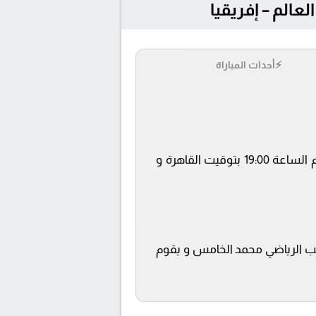
⚡
أحداث المباراة
يلتقى اليوم 2025-09-08 كلا من نادى غينيا و الجزائر فى بطولة تصفيات كأس العالم – إفريقيا فى تمام الساعة 19:00 بتوقيت القاهرة و
تضافة المباراة في ملعب المركب الرياضي محمد الخامس و يقوم