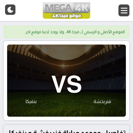
الموقع الأصلي و الرسمي لــ ميجا 4K , ولا يوجد لدينا موقع اخر.
VS
فنربخشة
بنفيكا
تفاصيل وموعد مباراة فنربخشة و بنفيكا