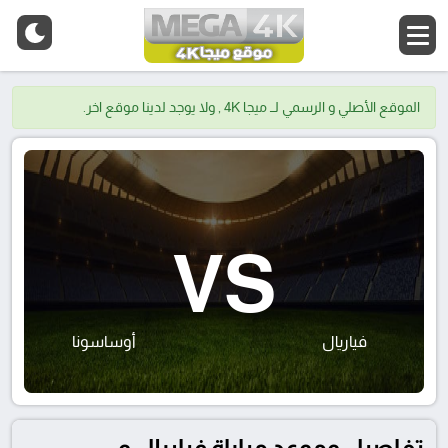
الموقع الأصلي و الرسمي لــ ميجا 4K , ولا يوجد لدينا موقع اخر.
VS
فياريال
أوساسونا
تفاصيل وموعد مباراة فياريال و