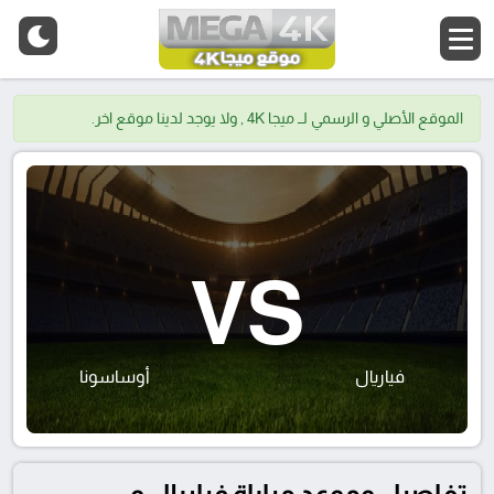
الموقع الأصلي و الرسمي لــ ميجا 4K , ولا يوجد لدينا موقع اخر.
VS
فياريال
أوساسونا
تفاصيل وموعد مباراة فياريال و