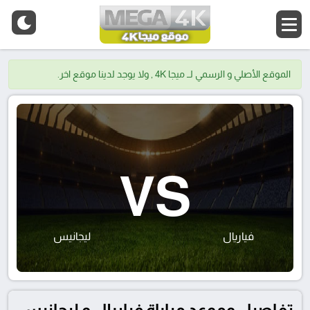
الموقع الأصلي و الرسمي لــ ميجا 4K , ولا يوجد لدينا موقع اخر.
VS
فياريال
ليجانيس
تفاصيل وموعد مباراة فياريال و ليجانيس