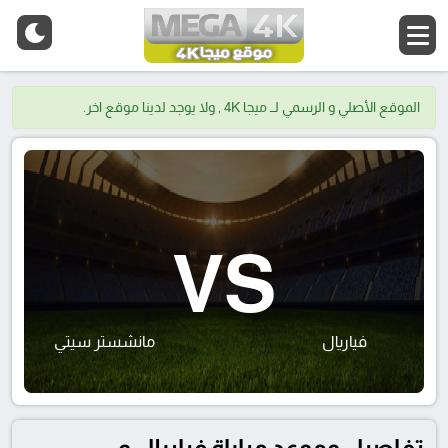
الموقع الأصلي و الرسمي لــ ميجا 4K , ولا يوجد لدينا موقع اخر.
VS
فياريال
مانشستر سيتي
تفاصيل وموعد مباراة فياريال و