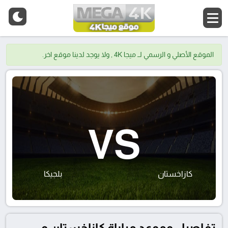
الموقع الأصلي و الرسمي لــ ميجا 4K , ولا يوجد لدينا موقع اخر.
VS
كازاخستان
بلجيكا
تفاصيل وموعد مباراة كازاخستان و