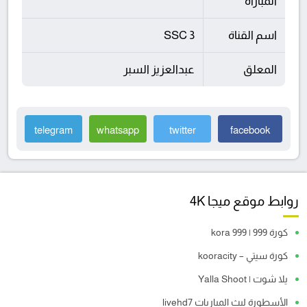
المباراة
اسم القناة
SSC 3
المعلق
عبدالعزيز السبر
telegram
whatsapp
twitter
facebook
روابط موقع ميجا 4K
كورة 999 | kora 999
كورة سيتي – kooracity
يلا شوت | Yalla Shoot
الأسطورة لبث المباريات livehd7