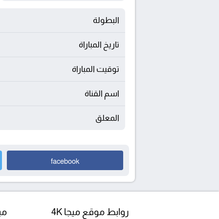
البطولة
تاريخ المباراة
توقيت المباراة
اسم القناة
المعلق
facebook
روابط موقع ميجا 4K
مبا