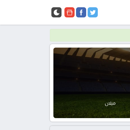
google
facebook
twitter
news
ميلان