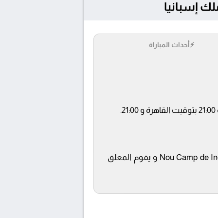
⚡
أحداث المباراة
تنقل أحداث المباراة في الوطن العربي فضائيا على قناة Shahid ويتم إستضافة المباراة في ملعب Nou Camp de Inca و يقوم المعلق