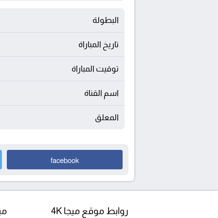
البطولة
تاريخ المباراة
توقيت المباراة
اسم القناة
المعلق
facebook
روابط موقع ميجا 4K
مبا