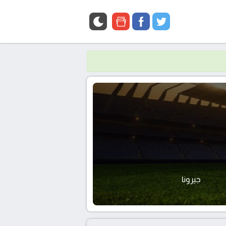
google
facebook
twitter
news
جيرونا