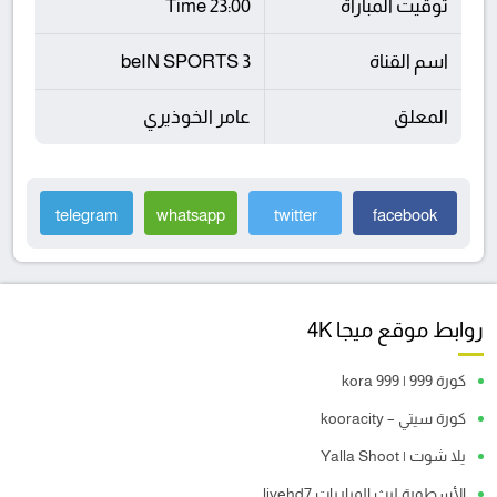
توقيت المباراة
23:00 Time
اسم القناة
beIN SPORTS 3
المعلق
عامر الخوذيري
telegram
whatsapp
twitter
facebook
روابط موقع ميجا 4K
كورة 999 | kora 999
كورة سيتي – kooracity
يلا شوت | Yalla Shoot
الأسطورة لبث المباريات livehd7