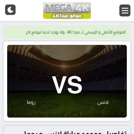
الموقع الأصلي و الرسمي لــ ميجا 4K , ولا يوجد لدينا موقع اخر.
VS
لانس
روما
تفاصيل وموعد مباراة لانس و روما