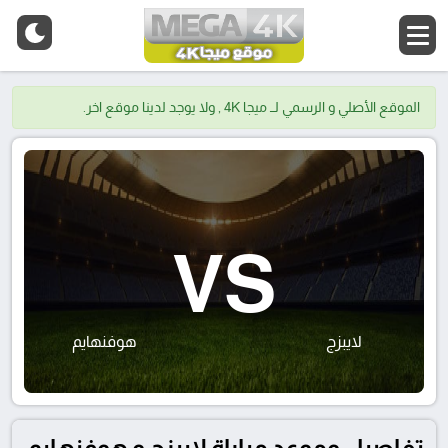
الموقع الأصلي و الرسمي لــ ميجا 4K , ولا يوجد لدينا موقع اخر.
VS
لايبزج
هوفنهايم
تفاصيل وموعد مباراة لايبزج و هوفنهايم