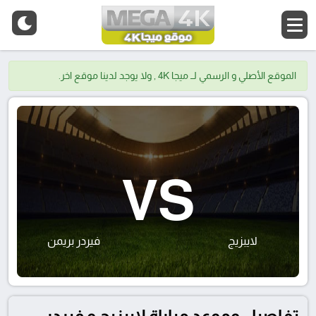
الموقع الأصلي و الرسمي لــ ميجا 4K , ولا يوجد لدينا موقع اخر.
VS
لايبزيج
فيردر بريمن
تفاصيل وموعد مباراة لايبزيج و فيردر