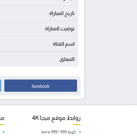
تاريخ المباراة
توقيت المباراة
اسم القناة
المعلق
facebook
روابط موقع ميجا 4K
مبا
كورة 999 | kora 999