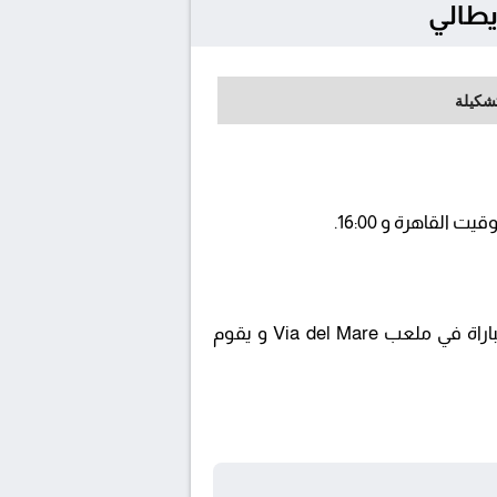
تشكيلة
تنقل أحداث المباراة في الوطن العربي فضائيا على قناة AD SPORTS PREMIUM 2 ويتم إستضافة المباراة في ملعب Via del Mare و يقوم