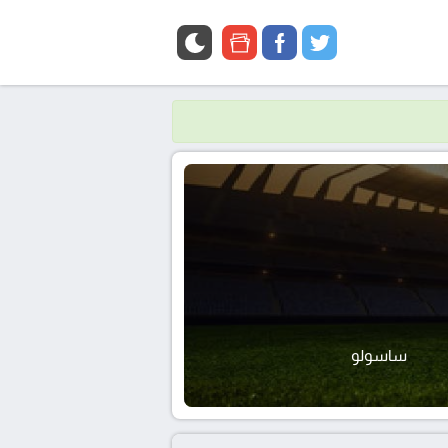
google
facebook
twitter
news
ساسولو