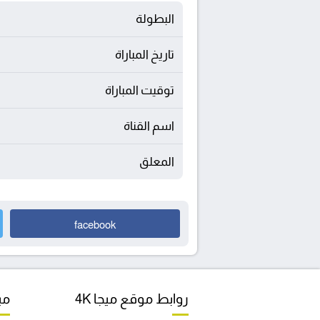
البطولة
تاريخ المباراة
توقيت المباراة
اسم القناة
المعلق
facebook
روابط موقع ميجا 4K
مبا