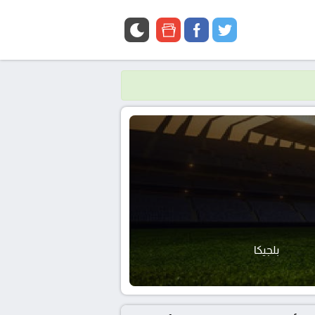
google
facebook
twitter
news
بلجيكا