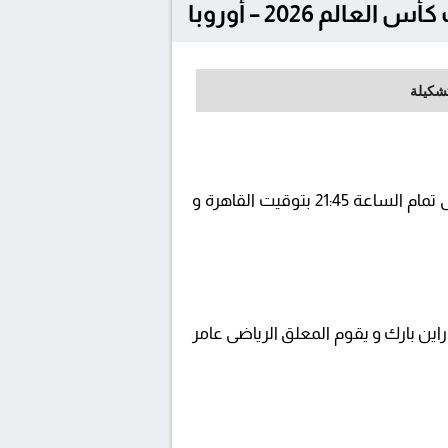
تشكيلة
يلتقى اليوم 2025-09-04 كلا من نادى ليختنشتاين و بلجيكا فى بطولة تصفيات كأس العالم 2026 - أوروبا فى تمام الساعة 21:45 بتوقيت القاهرة و
beI ويتم إستضافة المباراة في ملعب راين بارك و يقوم المعلق الرياضى عامر