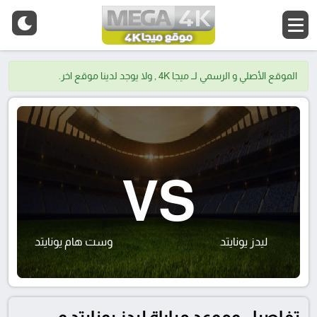
الموقع الأصلي و الرسمي لــ ميجا 4K , ولا يوجد لدينا موقع اخر.
VS
ليدز يونايتد
وست هام يونايتد
تفاصيل وموعد مباراة ليدز يونايتد و