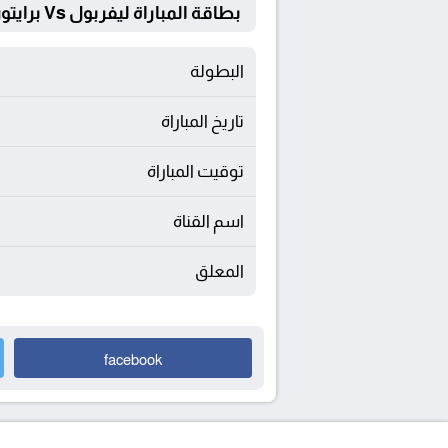
بطاقة المباراة ليفربول Vs برايتون
البطولة
تاريخ المباراة
توقيت المباراة
اسم القناة
المعلق
facebook