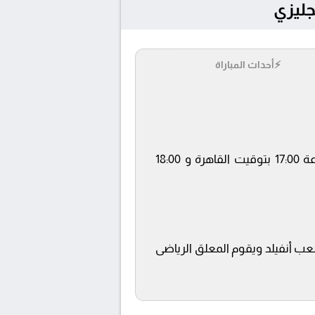
⚡
أحداث المباراة
يلتقى اليوم 2024-11-02 كلا من نادى ليفربول و برايتون في بطولة الدوري الإنجليزي في تمام الساعة 17:00 بتوقيت القاهرة و 18:00
beIN SPO ويتم إستضافة المباراة في ملعب أنفيلد ويقوم المعلق الرياضى