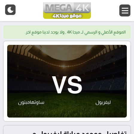
الموقع الأصلي و الرسمي لــ ميجا 4K , ولا يوجد لدينا موقع اخر.
VS
ليفربول
ساوثهامبتون
تفاصيل وموعد مباراة ليفربول و