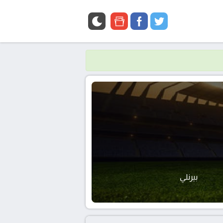
google
facebook
twitter
news
بيرنلي