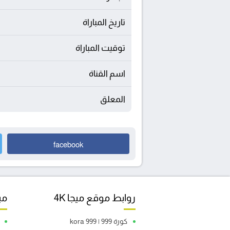
تاريخ المباراة
توقيت المباراة
اسم القناة
المعلق
facebook
روابط موقع ميجا 4K
مبا
كورة 999 | kora 999