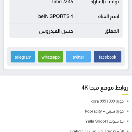
توقيت المباراة
22:45 Time
اسم القناة
beIN SPORTS 4
المعلق
حسن العيدروس
telegram
whatsapp
twitter
facebook
روابط موقع ميجا 4K
كورة 999 | kora 999
كورة سيتي – kooracity
يلا شوت | Yalla Shoot
الأسطورة لبث المباريات livehd7