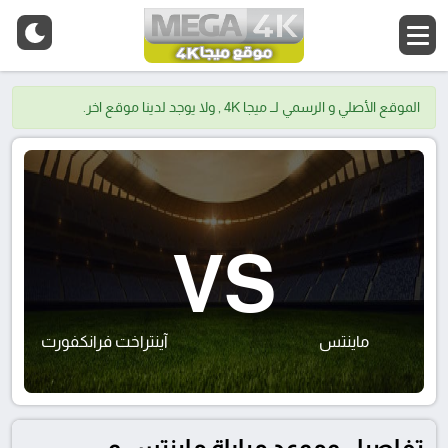
الموقع الأصلي و الرسمي لــ ميجا 4K , ولا يوجد لدينا موقع اخر.
VS
ماينتس
آينتراخت فرانكفورت
تفاصيل وموعد مباراة ماينتس و