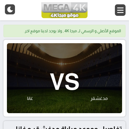
الموقع الأصلي و الرسمي لــ ميجا 4K , ولا يوجد لدينا موقع اخر.
VS
مدغشقر
غانا
تفاصيل وموعد مباراة مدغشقر و غانا