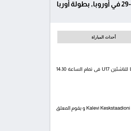
تفاصيل وموعد مباراة مونتينيغرو تحت 17 و إيطاليا تحت 17 بتاريخ 2026-05-29 في أوروبا, بطولة أوربا
أحداث المباراة
يلتقى اليوم 2026-05-29 كلا من نادى مونتينيغرو تحت 17 و إيطاليا تحت 17 فى بطولة أوروبا, بطولة أوربا للناشئين U17 فى تمام الساعة 14:30
تنقل أحداث المباراة في الوطن العربي فضائيا على قناة ويتم إستضافة المباراة في ملعب Kalevi Keskstaadioni kunstmuruväljak و يقوم المعلق