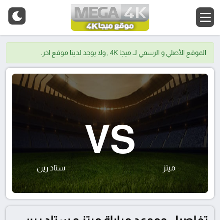
الموقع الأصلي و الرسمي لــ ميجا 4K , ولا يوجد لدينا موقع اخر.
VS
ميتز
ستاد رين
تفاصيل وموعد مباراة ميتز و ستاد رين