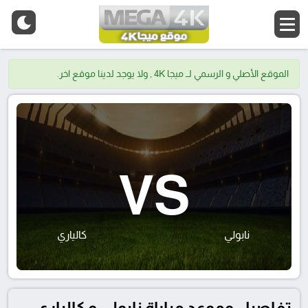
الموقع الأصلي و الرسمي لــ ميجا 4K , ولا يوجد لدينا موقع اخر.
VS
نابولي
كالياري
تفاصيل وموعد مباراة نابولي و كالياري