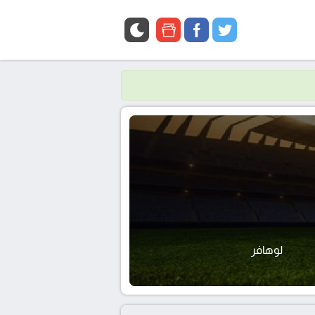
google
facebook
twitter
news
لوهافر