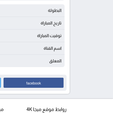
البطولة
تاريخ المباراة
توقيت المباراة
اسم القناة
المعلق
facebook
روابط موقع ميجا 4K
مبا