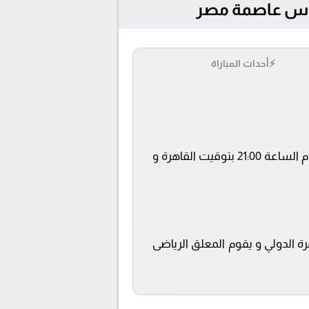
⚡
أحداث المباراة
يلتقى اليوم 26/3/2026 كلا من نادى نادي زد و المقاولون العرب فى بطولة كأس عاصمة مصر فى تمام الساعة 21:00 بتوقيت القاهرة و
رة الدولي و يقوم المعلق الرياضى