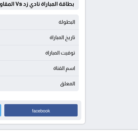
بطاقة المباراة نادي زد Vs المقاولون العرب
البطولة
تاريخ المباراة
توقيت المباراة
اسم القناة
المعلق
facebook