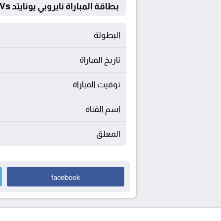
بطاقة المباراة نايروبي يونايتد Vs مانييما يونيون
البطولة
تاريخ المباراة
توقيت المباراة
اسم القناة
المعلق
facebook